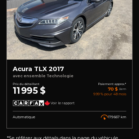
Acura TLX 2017
avec ensemble Technologie
Prix du détaillant
Paiement approx.*
11 995 $
70 $
/sem
9.99 % pour
48
mois
Voir le rapport
Automatique
179 667 km
*Se référer aux détails dans la page du véhicule.