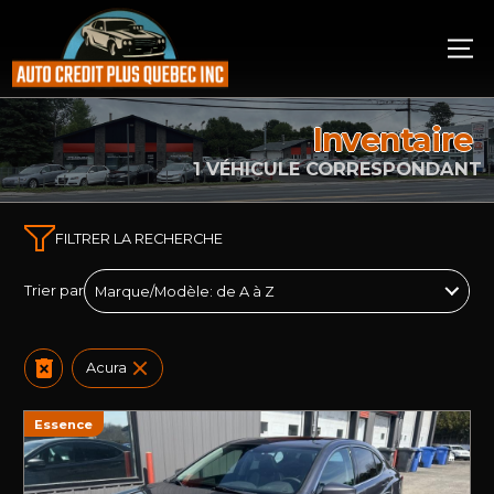
Inventaire
1 VÉHICULE CORRESPONDANT
FILTRER LA RECHERCHE
Trier par
Acura
Essence