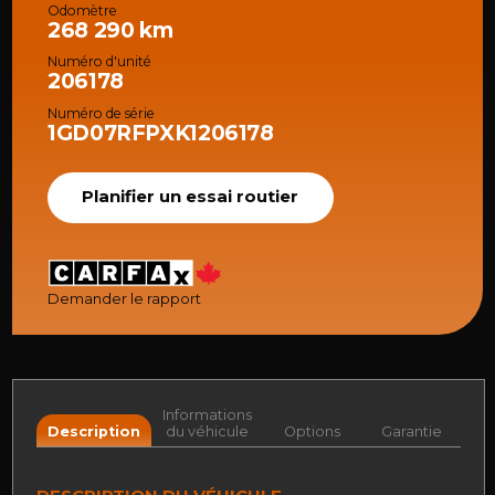
Odomètre
268 290 km
Numéro d'unité
206178
Numéro de série
1GD07RFPXK1206178
Planifier un essai routier
Demander le rapport
Informations
Description
du véhicule
Options
Garantie