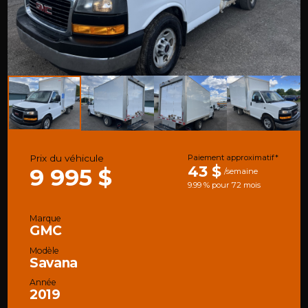
Prix du véhicule
Paiement approximatif*
43 $
9 995 $
/semaine
9.99 % pour 72 mois
Marque
GMC
Modèle
Savana
Année
2019