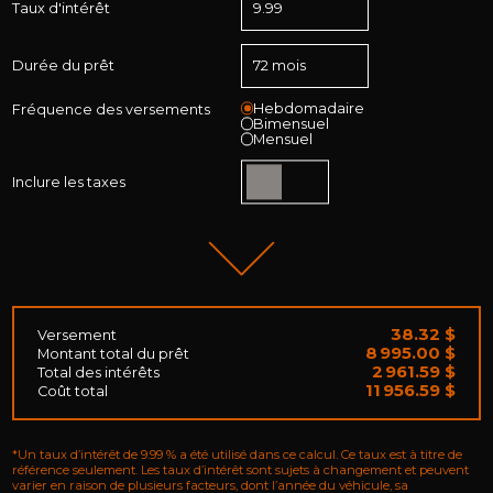
Taux d'intérêt
Durée du prêt
Hebdomadaire
Fréquence des versements
Bimensuel
Mensuel
Inclure les taxes
38.32 $
Versement
8 995.00 $
Montant total du prêt
2 961.59 $
Total des intérêts
11 956.59 $
Coût total
*Un taux d’intérêt de 9.99 % a été utilisé dans ce calcul. Ce taux est à titre de
référence seulement. Les taux d’intérêt sont sujets à changement et peuvent
varier en raison de plusieurs facteurs, dont l’année du véhicule, sa